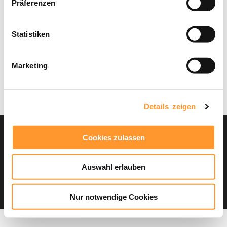
Präferenzen
Statistiken
Marketing
Details zeigen
Cookies zulassen
Kontakt
Impressum
Verein
AGB
Datenschutz
Folgt uns:
Auswahl erlauben
Nur notwendige Cookies