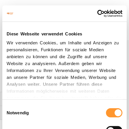
27. März 2022
Anmelden
Diese Webseite verwendet Cookies
Wir verwenden Cookies, um Inhalte und Anzeigen zu
personalisieren, Funktionen für soziale Medien
anbieten zu können und die Zugriffe auf unsere
Website zu analysieren. Außerdem geben wir
Informationen zu Ihrer Verwendung unserer Website
Starterliste
an unsere Partner für soziale Medien, Werbung und
Analysen weiter. Unsere Partner führen diese
Informationen möglicherweise mit weiteren Daten
zusammen, die Sie ihnen bereitgestellt haben oder die
sie im Rahmen Ihrer Nutzung der Dienste gesammelt
Einwilligungsauswahl
haben.
Notwendig